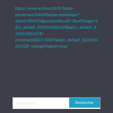
https://www.archives36.fr/fonds-
numerises/bibliotheque-numerique?
detail=384025&positionResult=7&refUnique=a
rko_default_62026c9d2e528&arko_default_6
2026c9d2e528–
contenuIds[0]=370501&arko_default_62026c9
d2e528–changeStateUrl=true