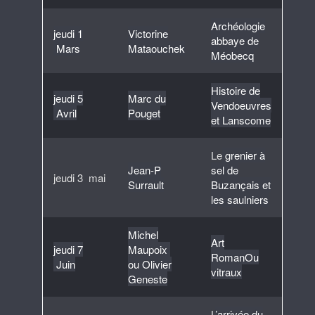
Archéologie
jeudi 1
Victorine
abbaye de
Mars
Mataouchek
Méobecq
Histoire de
jeudi 5
Marc du
Vendoeuvres
Avril
Pouget
et Lanscome
Le
grenier à
Jean-P
sel de
jeudi 3 mai
Surrault
Buzançais et
les saulniers
Michel
Art
jeudi 7
Maupoix
Roman
Ou
Juin
ou Olivier
vitraux
Geneste
L
’arrivée du