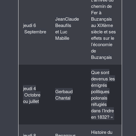
chemin de
Fer à
JeanClaude
Buzançais
j
eudi 6
Beaufils
au XIXème
Septembre
et Luc
siècle et ses
Mabille
effets sur le
l’économie
de
Buzançais
Que sont
devenus les
émigrés
jeudi 4
Gerbaud
politiques
Octobre
Chantal
polonais
ou juillet
réfugiés
dans l’Indre
en 1832? »
Histoire du
jeudi 8
Benarrous