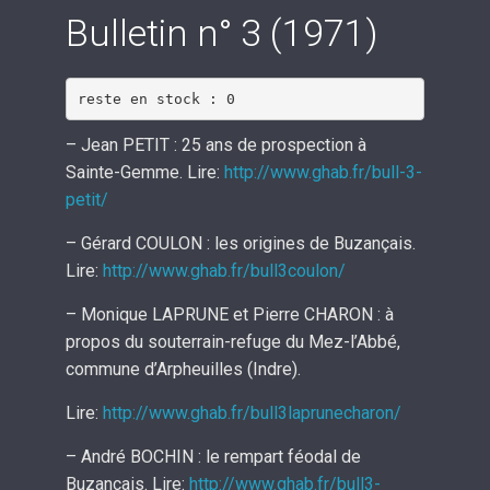
Bulletin n° 3 (1971)
reste en stock : 0
– Jean PETIT : 25 ans de prospection à
Sainte-Gemme. Lire:
http://www.ghab.fr/bull-3-
petit/
– Gérard COULON : les origines de Buzançais.
Lire:
http://www.ghab.fr/bull3coulon/
– Monique LAPRUNE et Pierre CHARON : à
propos du souterrain-refuge du Mez-l’Abbé,
commune d’Arpheuilles (Indre).
Lire:
http://www.ghab.fr/bull3laprunecharon/
– André BOCHIN : le rempart féodal de
Buzançais. Lire:
http://www.ghab.fr/bull3-