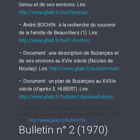
Genou et de ses environs. Lire:
http://www.ghab.fr/bull1bizeau/
– André BOCHIN : à la recherche du souvenir
de la famille de Beauvilliers (1). Lire:
http://www.ghab.fr/bull1-bochin/
– Document : une description de Buzançais et
de ses environs au XVIe siècle (Nicolas de
Nicolay). Lire:
http://www.ghab.fr/bulletin1ndn/
– Document : un plan de Buzançais au XVIIIe
siècle (d’après E. HUBERT). Lire:
http://www.ghab.fr/
bulletin1duplaixehubert
/
‎
– Document : acte d’accusation dressé contre les
chefs et le rebelles de la Vendée de Palluau (1796).
Lire:
http://www.ghab.fr/bulletin1b/
Bulletin n° 2 (1970)