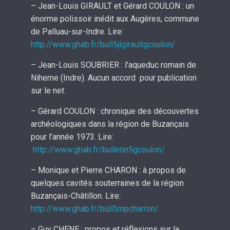
– Jean-Louis GIRAULT et Gérard COULON : un
énorme polissoir inédit aux Augères, commune
de Palluau-sur-Indre. Lire:
http://www.ghab.fr/
bull5jlgiraultgcoulon
/
‎
– Jean-Louis SOUBRIER : l’aqueduc romain de
Niherne (Indre). Aucun accord pour publication
sur le net.
– Gérard COULON : chronique des découvertes
archéologiques dans la région de Buzançais
pour l’année 1973. Lire:
http://www.ghab.fr/bulletin5gcoulon/
‎
– Monique et Pierre CHARON : à propos de
quelques cavités souterraines de la région
Buzançais-Châtillon. Lire:
http://www.ghab.fr/bull5mpcharron/
– Guy CHENE : propos et réflexions sur la