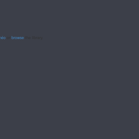
méo
or
browse
the library.