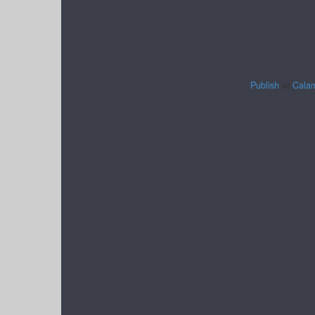
Publish
at
Cala