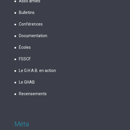
Asso amies
Bulletins
Conférences
Documentation
Écoles
FSSCF
Le G.H.A.B. en action
Le GHAB
Recensements
Méta