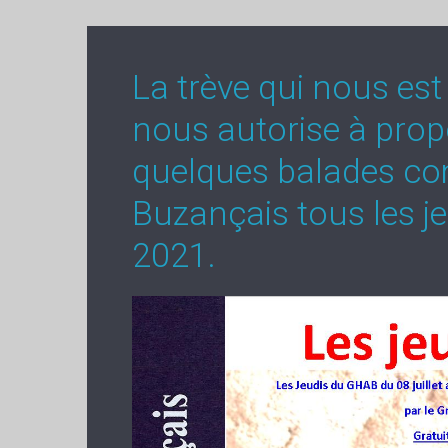
La trève qui nous est 
nous autorise à pro
quelques balades co
Buzançais tous les je
2021.