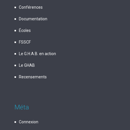
Conférences
Documentation
Écoles
FSSCF
Le G.H.A.B. en action
Le GHAB
Recensements
Méta
Connexion