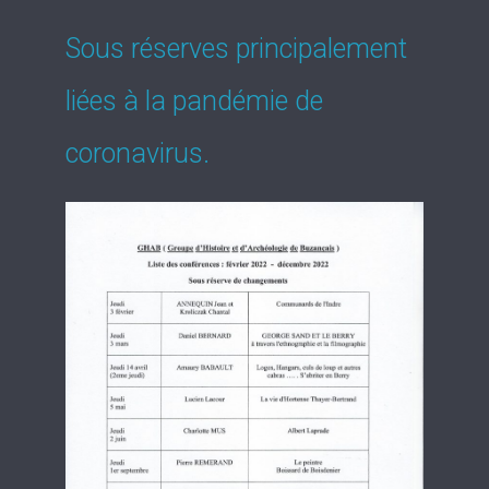
Sous réserves principalement
liées à la pandémie de
coronavirus.