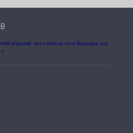
AB
 GHAB proposait des visites du vieux Buzançais, voir
 »