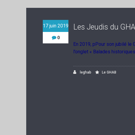
Les Jeudis du GH
17 juin 2019
0
En 2019, p
Pour son jubilé le
l’onglet « Balades historiques
leghab
Le GHAB