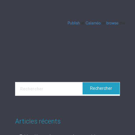
Publish
at
Calaméo
or
browse
the librar
Articles récents