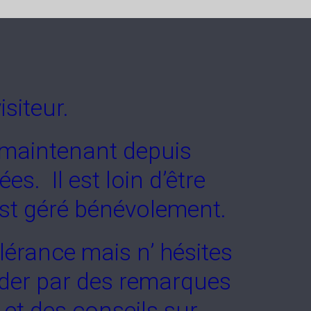
siteur.
e maintenant depuis
s. Il est loin d’être
est géré bénévolement.
lérance mais n’ hésites
ider par des remarques
 et des conseils sur