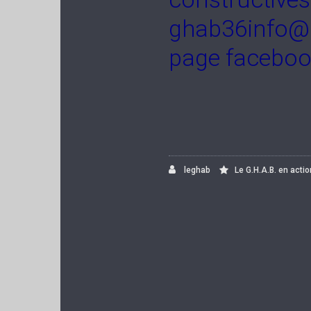
ghab36info@g
page faceboo
Luc 
leghab
Le G.H.A.B. en actio