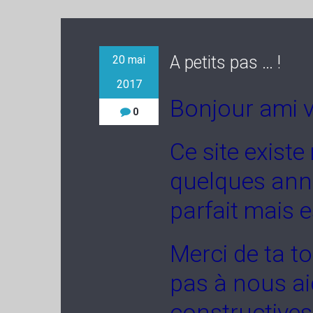
A petits pas … !
20 mai
2017
Bonjour ami vi
0
Ce site exist
quelques année
parfait mais 
Merci de ta to
pas à nous a
constructives