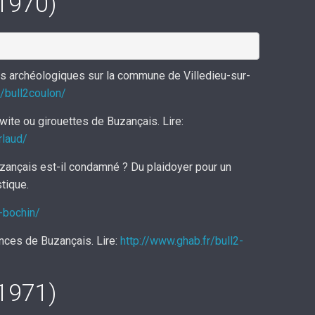
(1970)
s archéologiques sur la commune de Villedieu-sur-
r/bull2coulon/
ite ou girouettes de Buzançais. Lire:
rlaud/
zançais est-il condamné ? Du plaidoyer pour un
tique.
-bochin/
nces de Buzançais. Lire:
http://www.ghab.fr/bull2-
(1971)