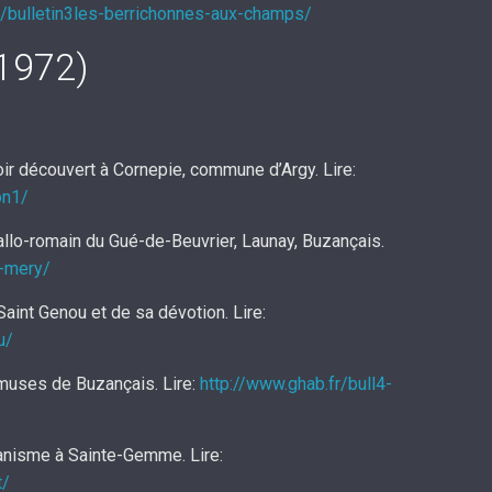
r/bulletin3les-berrichonnes-aux-champs/
(1972)
ir découvert à Cornepie, commune d’Argy. Lire:
on1/
allo-romain du Gué-de-Beuvrier, Launay, Buzançais.
4-mery/
aint Genou et de sa dévotion. Lire:
u/
muses de Buzançais. Lire:
http://www.ghab.fr/bull4-
anisme à Sainte-Gemme. Lire:
t/