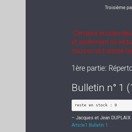
Troisième par
Certains articles des
et seulement en lectu
nous en ont donné l’a
1ère partie: Réperto
Bulletin n° 1 
reste en stock : 0
– Jacques et Jean DUPLAIX : é
Article1 Bulletin 1