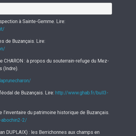
spection à Sainte-Gemme. Lire:
it/
s de Buzançais. Lire:
on/
e CHARON : à propos du souterrain-refuge du Mez-
 (Indre).
3laprunecharon/
féodal de Buzançais. Lire:
http://www.ghab.fr/bull3-
l’inventaire du patrimoine historique de Buzançais.
3-abochin2-2/
an DUPLAIX) : les Berrichonnes aux champs en