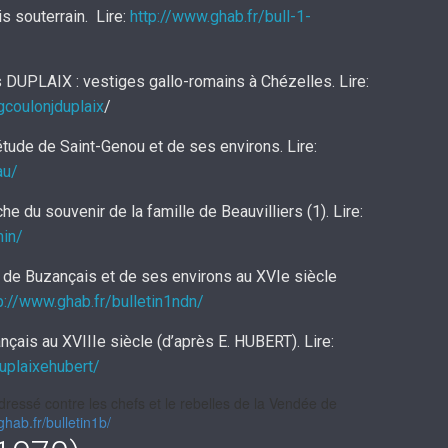
 souterrain. Lire:
http://www.ghab.fr/bull-1-
DUPLAIX : vestiges gallo-romains à Chézelles. Lire:
gcoulonjduplaix
/
’étude de Saint-Genou et de ses environs. Lire:
au/
e du souvenir de la famille de Beauvilliers (1). Lire:
hin/
 de Buzançais et de ses environs au XVIe siècle
p://www.ghab.fr/bulletin1ndn/
çais au XVIIIe siècle (d’après E. HUBERT). Lire:
duplaixehubert
/
‎
ressé contre les chefs et le rebelles de la Vendée de
ghab.fr/bulletin1b/