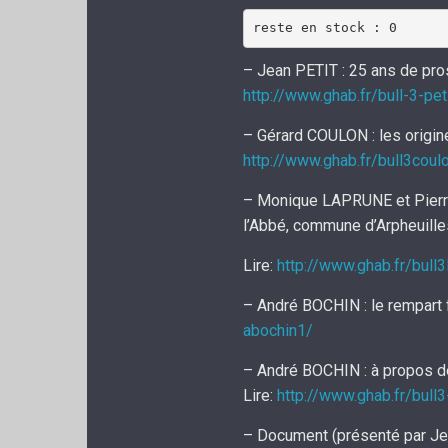
reste en stock : 0
– Jean PETIT : 25 ans de pro
http://www.ghab.fr/bull-3-pet
– Gérard COULON : les origine
http://www.ghab.fr/bull3coul
– Monique LAPRUNE et Pierr
l’Abbé, commune d’Arpheuilles
Lire:
http://www.ghab.fr/bull
– André BOCHIN : le rempart 
abochin1/
– André BOCHIN : à propos de 
Lire:
http://www.ghab.fr/bull
– Document (présenté par Je