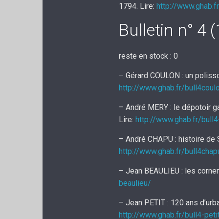
1794. Lire:
http://www.ghab.f
Bulletin n° 4 
reste en stock : 0
– Gérard COULON : un polisso
http://www.ghab.fr/bull4coul
– André MERY : le dépotoir g
Lire:
http://www.ghab.fr/bull
– André CHAPU : histoire de S
http://www.ghab.fr/bull4chap
– Jean BEAULIEU : les corne
beaulieu/
– Jean PETIT : 120 ans d’urb
http://www.ghab.fr/bull4-peti