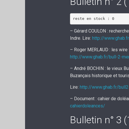
Bulletin n° 2 
reste en stock : 0
– Gérard COULON : recherche
Indre. Lire:
http://www.ghab.f
– Roger MERLAUD : les wire w
http://www.ghab.fr/bull-2-me
– André BOCHIN : le vieux Bu
Buzançais historique et touris
Lire:
http://www.ghab.fr/bull2
– Document : cahier de doléa
cahierdoleances/
Bulletin n° 3 