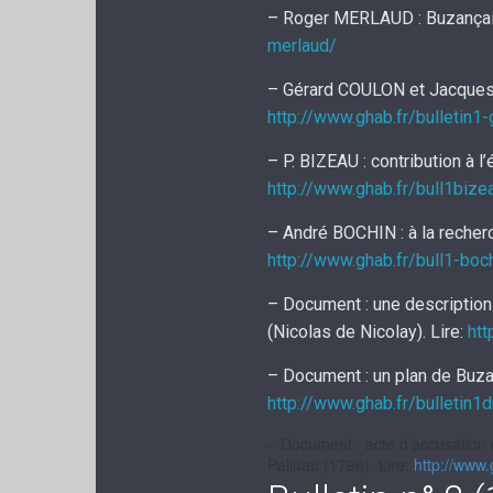
– Roger MERLAUD : Buzançais
merlaud/
– Gérard COULON et Jacques 
http://www.ghab.fr/bulletin1-
– P. BIZEAU : contribution à l
http://www.ghab.fr/bull1bize
– André BOCHIN : à la recherch
http://www.ghab.fr/bull1-boc
– Document : une description
(Nicolas de Nicolay). Lire:
htt
– Document : un plan de Buzan
http://www.ghab.fr/
bulletin1
– Document : acte d’accusation d
Palluau (1796). Lire:
http://www.