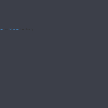
méo
or
browse
the library.