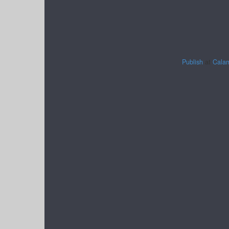
Publish
at
Cala