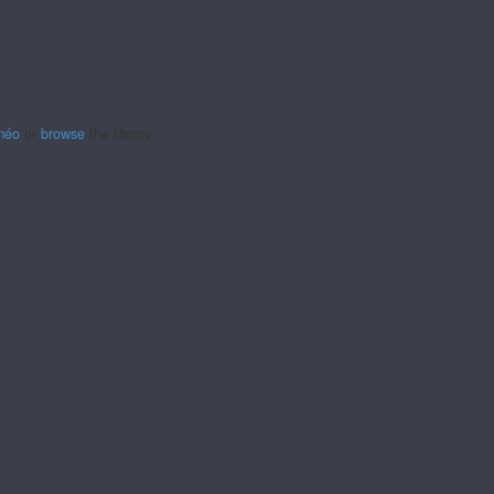
méo
or
browse
the library.