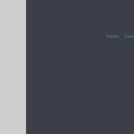
Publish
at
Cala