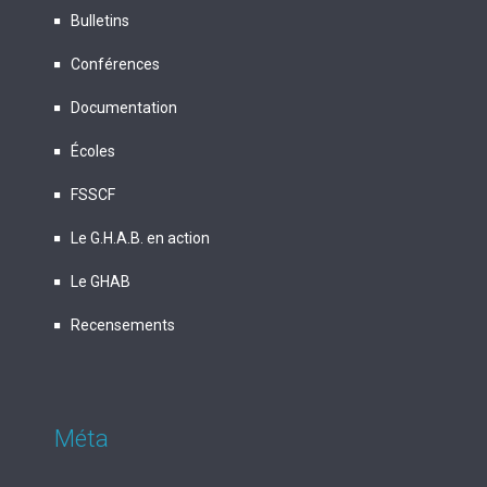
Bulletins
Conférences
Documentation
Écoles
FSSCF
Le G.H.A.B. en action
Le GHAB
Recensements
Méta