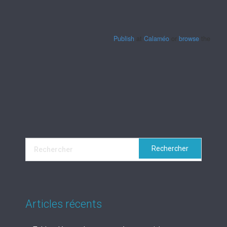
Publish
at
Calaméo
or
browse
the librar
Articles récents