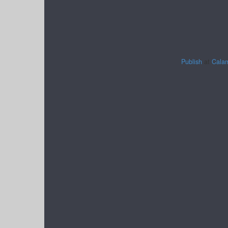
Publish
at
Cala