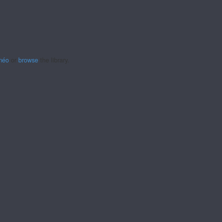
méo
or
browse
the library.