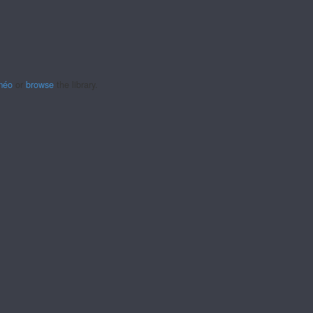
méo
or
browse
the library.