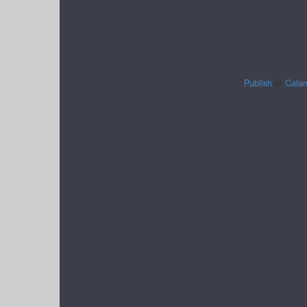
Publish
at
Cala