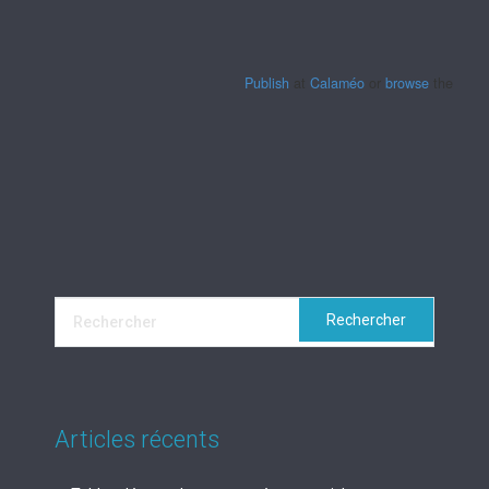
Publish
at
Calaméo
or
browse
the librar
Articles récents