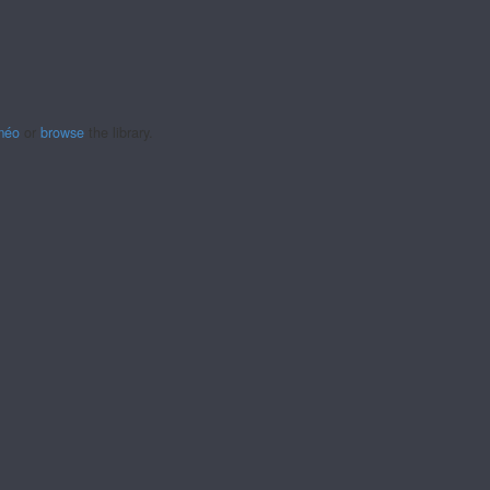
méo
or
browse
the library.