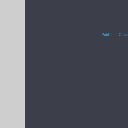
Publish
at
Cala