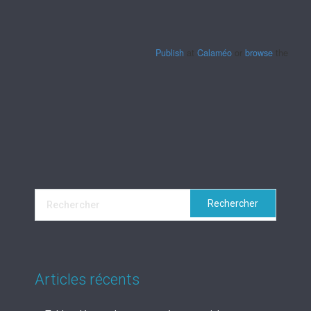
Publish
at
Calaméo
or
browse
the librar
Articles récents