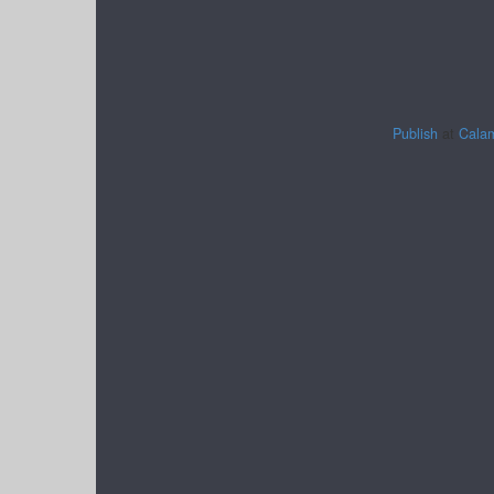
Publish
at
Cala