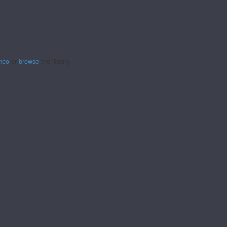
méo
or
browse
the library.